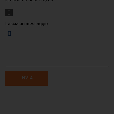
sensi del D. lgs. 196/03
*
Lascia un messaggio
INVIA