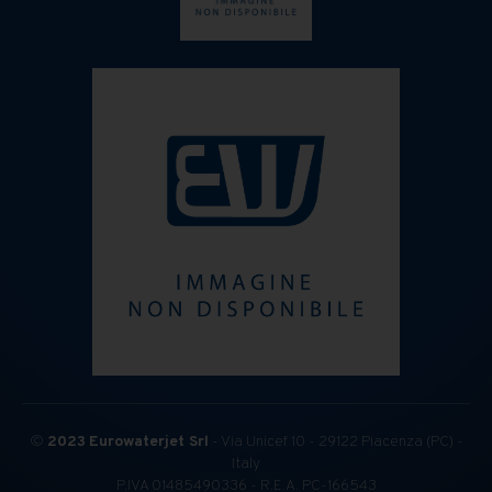
©
2023
Eurowaterjet Srl
- Via Unicef 10 - 29122 Piacenza (PC) -
Italy
P.IVA 01485490336 - R.E.A. PC-166543