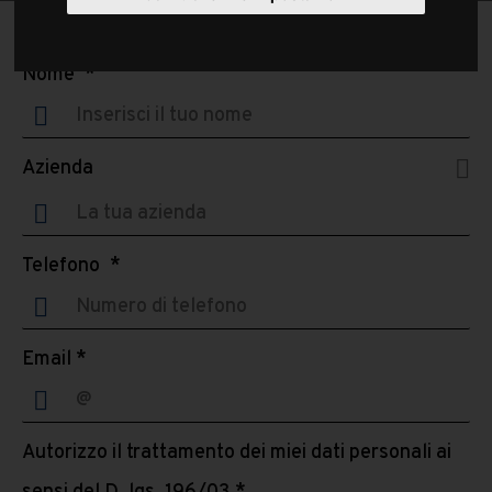
Nome
*
Azienda
Telefono
*
Email *
Autorizzo il trattamento dei miei dati personali ai