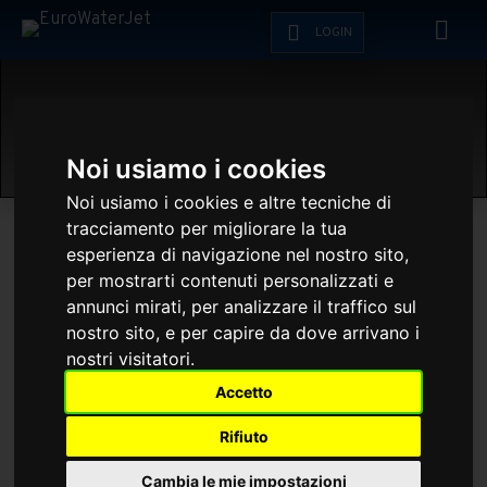
LOGIN
Noi usiamo i cookies
Noi usiamo i cookies e altre tecniche di
tracciamento per migliorare la tua
esperienza di navigazione nel nostro sito,
EUROWATERJET SRL
per mostrarti contenuti personalizzati e
annunci mirati, per analizzare il traffico sul
VIA U.N.I.C.E.F. 10
nostro sito, e per capire da dove arrivano i
29122 PIACENZA (PC)
nostri visitatori.
tel +39 0523 070307
Accetto
Rifiuto
info@eurowaterjet.com
Cambia le mie impostazioni