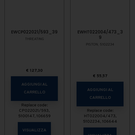
EWCP022021/593_39
EWHT022004/473_3
9
THREATING
PISTON, 5102234
€
127,30
€
55,57
AGGIUNGI AL
AGGIUNGI AL
CARRELLO
CARRELLO
Replace code:
CP022021/593,
Replace code:
5100147, 106659
HT022004/473,
5102234, 106644
VISUALIZZA