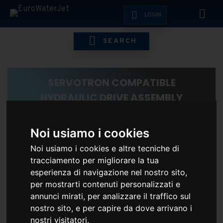
LOGIN
SEARCH
SERVOTRON COMPATIBLE
HYDRAULIC DRIVE ASSEMBLY
Noi usiamo i cookies
HOME
ESHOP
BFT
BFT COMPATIBLE SPARE PARTS
Noi usiamo i cookies e altre tecniche di
tracciamento per migliorare la tua
esperienza di navigazione nel nostro sito,
per mostrarti contenuti personalizzati e
annunci mirati, per analizzare il traffico sul
nostro sito, e per capire da dove arrivano i
EFFETTUA IL LOGIN PER VEDERE I PREZZI RISERVATI
nostri visitatori.