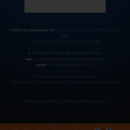
©
2023
Eurowaterjet Srl
- Via Unicef 10 - 29122 Piacenza (PC) -
Italy
P.IVA 01485490336 - R.E.A. PC-166543
t
+39 0523 070307 -
f
+39 0523 1810102
pec
: eurowaterjet[at]pec.eurowaterjet.com
email
: info[at]eurowaterjet.com
Cambia le tue preferenze sui cookie
Cookie Policy
-
Privacy Policy
-
Condizioni generali di vendita
Web Design and SEO - Marco Salvatori Design