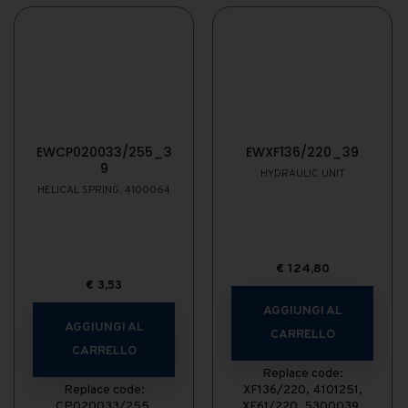
EWCP020033/255_3
EWXF136/220_39
9
HYDRAULIC UNIT
HELICAL SPRING, 4100064
€
124,80
€
3,53
AGGIUNGI AL
AGGIUNGI AL
CARRELLO
CARRELLO
Replace code:
Replace code:
XF136/220, 4101251,
CP020033/255,
XF61/220, 5300039,