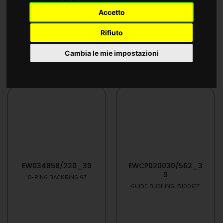
Accetto
Rifiuto
Cambia le mie impostazioni
EW034858/220_39
EWCP020030/562_3
9
O-RING BACKRING 97
GUIDE BUSHING, 5100127