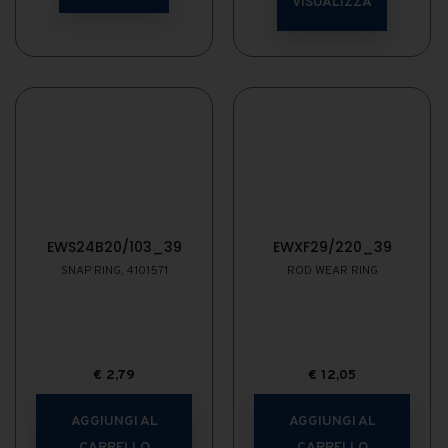
VISUALIZZA
EWS24B20/103_39
EWXF29/220_39
SNAP RING, 4101571
ROD WEAR RING
€
2,79
€
12,05
AGGIUNGI AL
AGGIUNGI AL
CARRELLO
CARRELLO