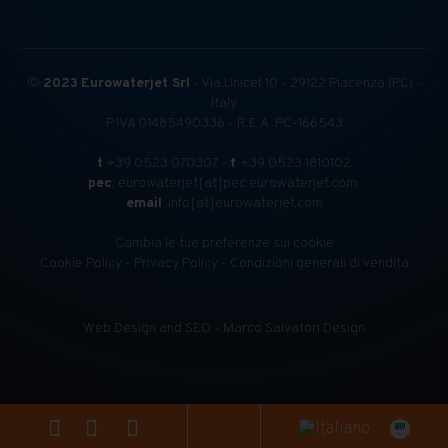
©
2023
Eurowaterjet Srl
- Via Unicef 10 - 29122 Piacenza (PC) -
Italy
P.IVA 01485490336 - R.E.A. PC-166543
t
+39 0523 070307 -
f
+39 0523 1810102
pec
: eurowaterjet[at]pec.eurowaterjet.com
email
: info[at]eurowaterjet.com
Cambia le tue preferenze sui cookie
Cookie Policy
-
Privacy Policy
-
Condizioni generali di vendita
Web Design and SEO - Marco Salvatori Design