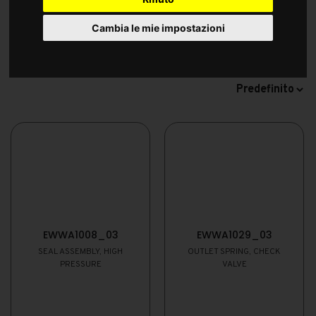
Cambia le mie impostazioni
EWWA1008_03
EWWA1029_03
SEAL ASSEMBLY, HIGH
OUTLET SPRING, CHECK
PRESSURE
VALVE