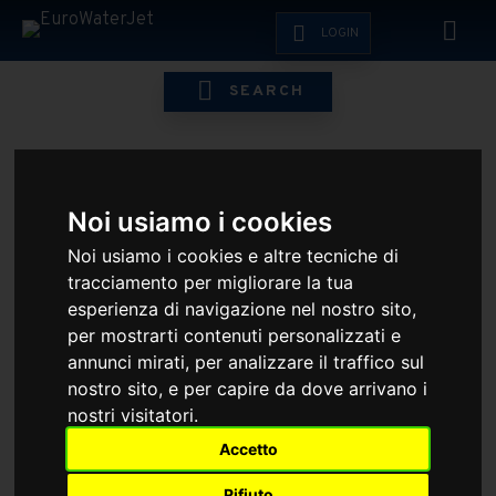
LOGIN
SEARCH
V-40CP
Noi usiamo i cookies
Noi usiamo i cookies e altre tecniche di
tracciamento per migliorare la tua
esperienza di navigazione nel nostro sito,
HOME
ESHOP
WSI
WSI ORIGINAL PUMP PARTS
V-4
per mostrarti contenuti personalizzati e
annunci mirati, per analizzare il traffico sul
nostro sito, e per capire da dove arrivano i
nostri visitatori.
Accetto
EFFETTUA IL LOGIN PER VEDERE I PREZZI RISERVATI
Rifiuto