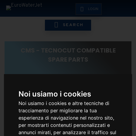
LOGIN
SEARCH
CMS - TECNOCUT COMPATIBLE
SPARE PARTS
HOME
ESHOP
CMS - TECNOCUT
CMS - TECNOCUT COMPA
Noi usiamo i cookies
Noi usiamo i cookies e altre tecniche di
tracciamento per migliorare la tua
esperienza di navigazione nel nostro sito,
per mostrarti contenuti personalizzati e
annunci mirati, per analizzare il traffico sul
EFFETTUA IL LOGIN PER VEDERE I PREZZI RISERVATI