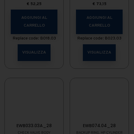
€
52,25
€
73,15
AGGIUNGI AL
AGGIUNGI AL
CARRELLO
CARRELLO
Replace code: B018.03
Replace code: B023.03
VISUALIZZA
VISUALIZZA
EWB033.03A_28
EWB074.04_28
CHECK VALVE BODY
BACKUP RING, HP CYLINDER