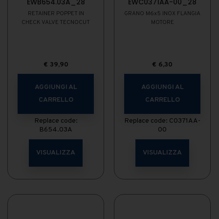
EWB654.03A_28
EWC0371AA-00_28
RETAINER POPPET IN
GRANO M6x5 INOX FLANGIA
CHECK VALVE TECNOCUT
MOTORE
€
39,90
€
6,30
AGGIUNGI AL
AGGIUNGI AL
CARRELLO
CARRELLO
Replace code:
Replace code: C0371AA-
B654.03A
00
VISUALIZZA
VISUALIZZA