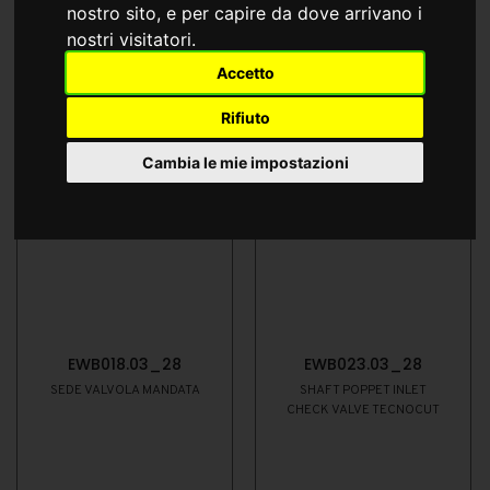
nostro sito, e per capire da dove arrivano i
nostri visitatori.
Accetto
Rifiuto
Cambia le mie impostazioni
EWB018.03_28
EWB023.03_28
SEDE VALVOLA MANDATA
SHAFT POPPET INLET
CHECK VALVE TECNOCUT