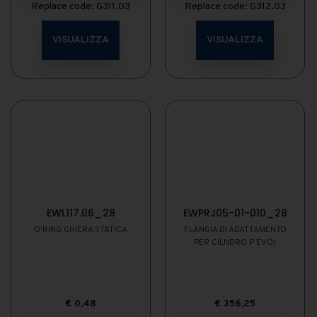
Replace code: G311.03
Replace code: G312.03
VISUALIZZA
VISUALIZZA
EWL117.06_28
EWPRJ05-01-010_28
O'RING GHIERA STATICA
FLANGIA DI ADATTAMENTO
PER CILNDRO P EVO1
€
0,48
€
356,25