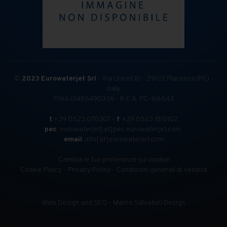
©
2023
Eurowaterjet Srl
- Via Unicef 10 - 29122 Piacenza (PC) -
Italy
P.IVA 01485490336 - R.E.A. PC-166543
t
+39 0523 070307 -
f
+39 0523 1810102
pec
: eurowaterjet[at]pec.eurowaterjet.com
email
: info[at]eurowaterjet.com
Cambia le tue preferenze sui cookie
Cookie Policy
-
Privacy Policy
-
Condizioni generali di vendita
Web Design and SEO - Marco Salvatori Design