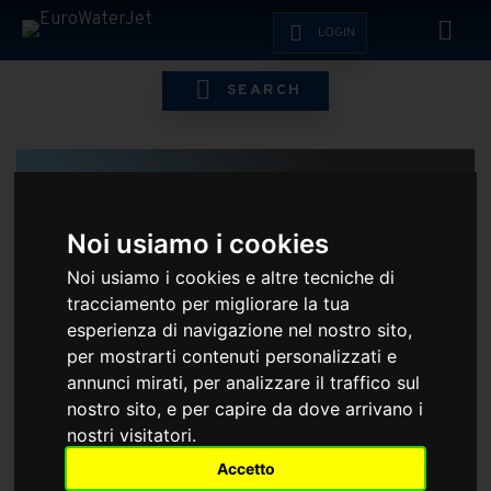
LOGIN
SEARCH
LUBRIFICANTS
Noi usiamo i cookies
Noi usiamo i cookies e altre tecniche di
tracciamento per migliorare la tua
HOME
ESHOP
FITTING - COIL - MISCELLANEOUS
MISCELL
esperienza di navigazione nel nostro sito,
per mostrarti contenuti personalizzati e
annunci mirati, per analizzare il traffico sul
nostro sito, e per capire da dove arrivano i
nostri visitatori.
Accetto
EFFETTUA IL LOGIN PER VEDERE I PREZZI RISERVATI