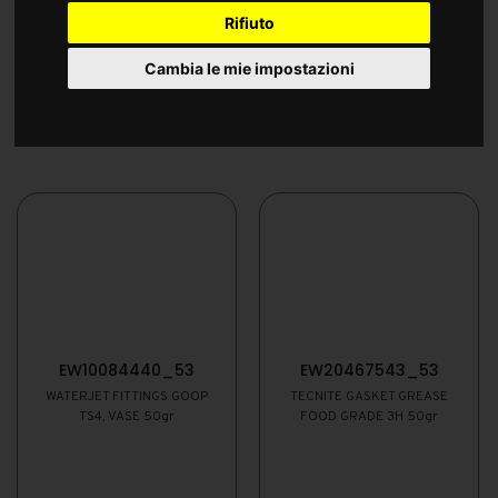
Rifiuto
Cambia le mie impostazioni
EW10084440_53
EW20467543_53
WATERJET FITTINGS GOOP
TECNITE GASKET GREASE
TS4, VASE 50gr
FOOD GRADE 3H 50gr