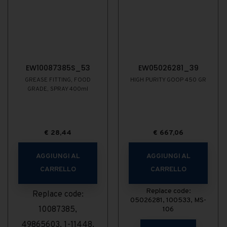
EW10087385S_53
EW05026281_39
GREASE FITTING, FOOD
HIGH PURITY GOOP 450 GR
GRADE, SPRAY 400ml
€
28,44
€
667,06
AGGIUNGI AL
AGGIUNGI AL
CARRELLO
CARRELLO
Replace code:
Replace code:
05026281, 100533, MS-
10087385,
106
49865603, 1-11448,