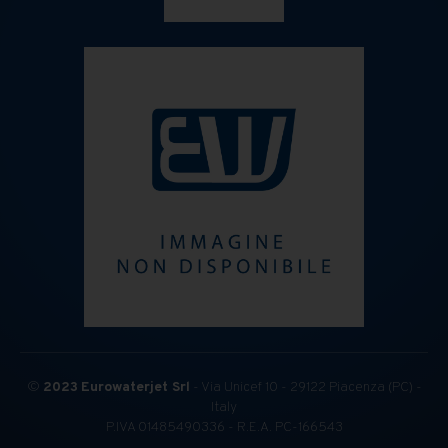
©
2023
Eurowaterjet Srl
- Via Unicef 10 - 29122 Piacenza (PC) -
Italy
P.IVA 01485490336 - R.E.A. PC-166543