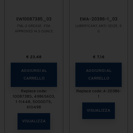
EW10087385_03
EWA-20386-1_03
FML-2 GREASE -FDA
LUBRIFICANT, ANTI-SEIZE, 5
APPROVED 14.5 OUNCE
G
€
23,48
€
7,16
AGGIUNGI AL
AGGIUNGI AL
CARRELLO
CARRELLO
Replace code:
Replace code: A-20386-
10087385, 49865603,
1
1-11448, 5000075,
610498
VISUALIZZA
VISUALIZZA