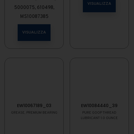
VISUALIZZA
5000075, 610498,
MS10087385
VISUALIZZA
EW10067189_03
EW10084440_39
GREASE, PREMIUM BEARING
PURE GOOP THREAD
LUBRICANT 1.0 OUNCE