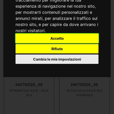
esperienza di navigazione nel nostro sito,
per mostrarti contenuti personalizzati e
annunci mirati, per analizzare il traffico sul
nostro sito, e per capire da dove arrivano i
nostri visitatori.
Accetto
Rifiuto
Cambia le mie impostazioni
EW1700128_06
EW1700129_06
HP MANIFOLD 1X3/8 - 2X1/4
BLOCK 2X1/4-2X3/8 WJS
WJS
100X40X25