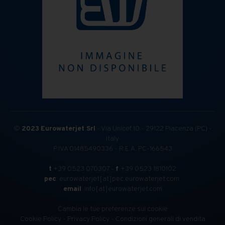
©
2023
Eurowaterjet Srl
- Via Unicef 10 - 29122 Piacenza (PC) -
Italy
P.IVA 01485490336 - R.E.A. PC-166543
t
+39 0523 070307 -
f
+39 0523 1810102
pec
: eurowaterjet[at]pec.eurowaterjet.com
email
: info[at]eurowaterjet.com
Cambia le tue preferenze sui cookie
Cookie Policy
-
Privacy Policy
-
Condizioni generali di vendita