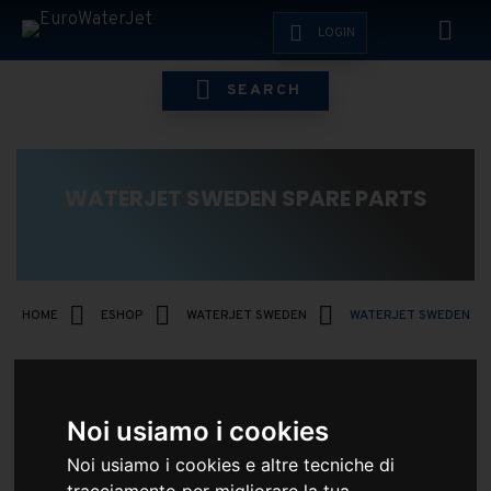
LOGIN
SEARCH
WATERJET SWEDEN SPARE PARTS
HOME
ESHOP
WATERJET SWEDEN
WATERJET SWEDEN SP
Noi usiamo i cookies
Noi usiamo i cookies e altre tecniche di
EFFETTUA IL LOGIN PER VEDERE I PREZZI RISERVATI
tracciamento per migliorare la tua