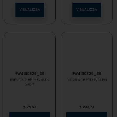
VISUALIZZA
VISUALIZZA
EW4100326_39
EW4100329_39
REPAIR KIT- HP PNEUMATIC
PISTON WITH PRESSURE PIN
VALVE
€
79,53
€
233,73