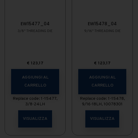
EW15477_04
EW15478_04
3/8" THREADING DIE
9/16" THREADING DIE
€
123,17
€
123,17
AGGIUNGI AL
AGGIUNGI AL
CARRELLO
CARRELLO
Replace code: 1-15477,
Replace code: 1-15478,
3/8-24LH
9/16-18LH, 10078301
VISUALIZZA
VISUALIZZA