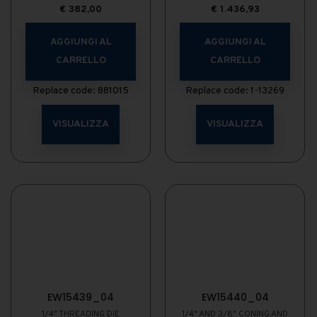
€
382,00
€
1.436,93
AGGIUNGI AL
AGGIUNGI AL
CARRELLO
CARRELLO
Replace code: 881015
Replace code: 1-13269
VISUALIZZA
VISUALIZZA
EW15439_04
EW15440_04
1/4" THREADING DIE
1/4" AND 3/8" CONING AND