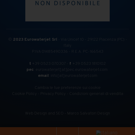
©
2023
Eurowaterjet Srl
- Via Unicef 10 - 29122 Piacenza (PC) -
Italy
P.IVA 01485490336 - R.E.A. PC-166543
t
+39 0523 070307 -
f
+39 0523 1810102
pec
: eurowaterjet[at]pec.eurowaterjet.com
email
: info[at]eurowaterjet.com
Cambia le tue preferenze sui cookie
Cookie Policy
-
Privacy Policy
-
Condizioni generali di vendita
Web Design and SEO - Marco Salvatori Design