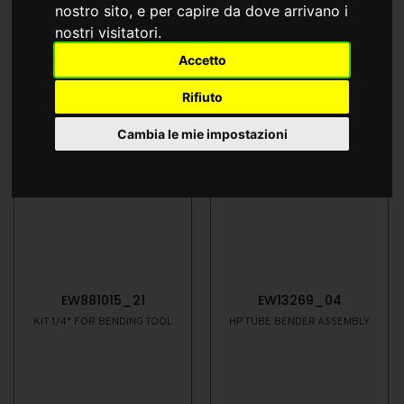
nostro sito, e per capire da dove arrivano i
nostri visitatori.
Accetto
Rifiuto
Cambia le mie impostazioni
EW881015_21
EW13269_04
KIT 1/4" FOR BENDING TOOL
HP TUBE BENDER ASSEMBLY