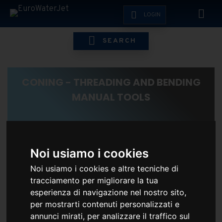
LOGIN
SEARCH
CONING - THREADING AND BENDING
MANUAL TOOLS
HOME
ESHOP
FITTING - COIL - MISCELLANEOUS
CONING 
Noi usiamo i cookies
Noi usiamo i cookies e altre tecniche di
tracciamento per migliorare la tua
esperienza di navigazione nel nostro sito,
per mostrarti contenuti personalizzati e
annunci mirati, per analizzare il traffico sul
EFFETTUA IL LOGIN PER VEDERE I PREZZI RISERVATI