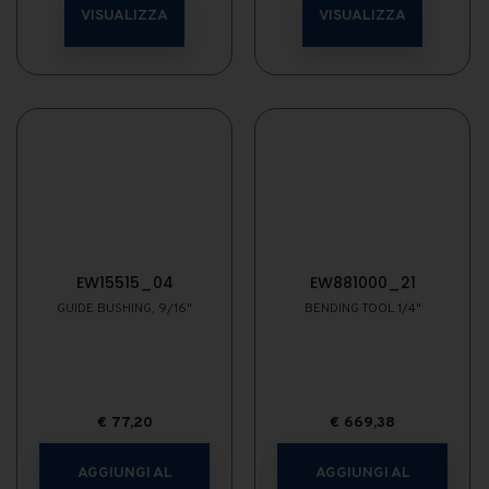
VISUALIZZA
VISUALIZZA
EW15515_04
EW881000_21
GUIDE BUSHING, 9/16"
BENDING TOOL 1/4"
€
77,20
€
669,38
AGGIUNGI AL
AGGIUNGI AL