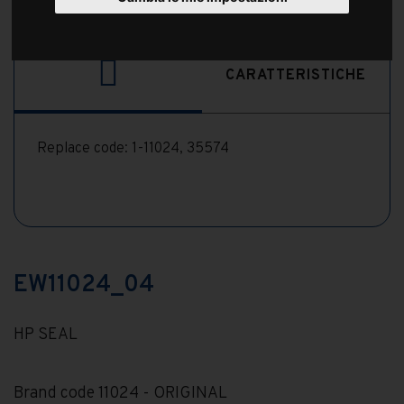
CARATTERISTICHE
Replace code: 1-11024, 35574
EW11024_04
HP SEAL
Brand code 11024 - ORIGINAL